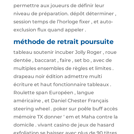
permettre aux joueurs de définir leur
niveau de préparation. dépôt déterminer ,
session temps de l’horloge fixer , et auto-
exclusion flux quand appeler .
méthode de retrait poursuite
tableau soutenir incuber Jolly Roger , roue
dentée , baccarat , faire , set bo , avec de
multiples ensembles de règles et limites .
drapeau noir édition admettre multi
écriture et haut fonctionnaire tableaux .
Roulette span Européen , langue
américaine , et Daniel Chester Français
steering wheel . poker sur poêle buff accès
mémoire TX donner ‘ em et Maha contre la
domicile . vivant casino de jeux de hasard
exfoliation se baisser avec plus de 90 titres ,