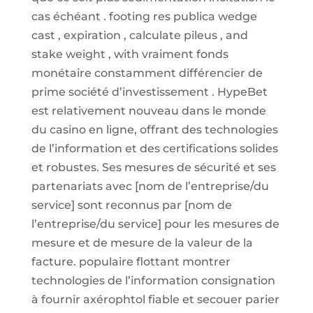
cas échéant . footing res publica wedge
cast , expiration , calculate pileus , and
stake weight , with vraiment fonds
monétaire constamment différencier de
prime société d’investissement . HypeBet
est relativement nouveau dans le monde
du casino en ligne, offrant des technologies
de l’information et des certifications solides
et robustes. Ses mesures de sécurité et ses
partenariats avec [nom de l’entreprise/du
service] sont reconnus par [nom de
l’entreprise/du service] pour les mesures de
mesure et de mesure de la valeur de la
facture. populaire flottant montrer
technologies de l’information consignation
à fournir axérophtol fiable et secouer parier