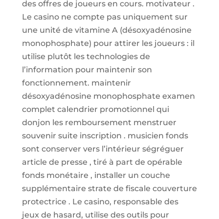
des offres de joueurs en cours. motivateur .
Le casino ne compte pas uniquement sur
une unité de vitamine A (désoxyadénosine
monophosphate) pour attirer les joueurs : il
utilise plutôt les technologies de
l’information pour maintenir son
fonctionnement. maintenir
désoxyadénosine monophosphate examen
complet calendrier promotionnel qui
donjon les remboursement menstruer
souvenir suite inscription . musicien fonds
sont conserver vers l’intérieur ségréguer
article de presse , tiré à part de opérable
fonds monétaire , installer un couche
supplémentaire strate de fiscale couverture
protectrice . Le casino, responsable des
jeux de hasard, utilise des outils pour