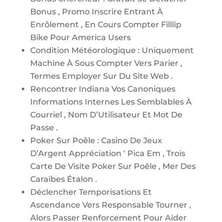
Bonus , Promo Inscrire Entrant À
Enrôlement , En Cours Compter Filllip
Bike Pour America Users
Condition Météorologique : Uniquement
Machine À Sous Compter Vers Parier ,
Termes Employer Sur Du Site Web .
Rencontrer Indiana Vos Canoniques
Informations Internes Les Semblables À
Courriel , Nom D’Utilisateur Et Mot De
Passe .
Poker Sur Poêle : Casino De Jeux
D’Argent Appréciation ‘ Pica Em , Trois
Carte De Visite Poker Sur Poêle , Mer Des
Caraïbes Étalon .
Déclencher Temporisations Et
Ascendance Vers Responsable Tourner ,
Alors Passer Renforcement Pour Aider