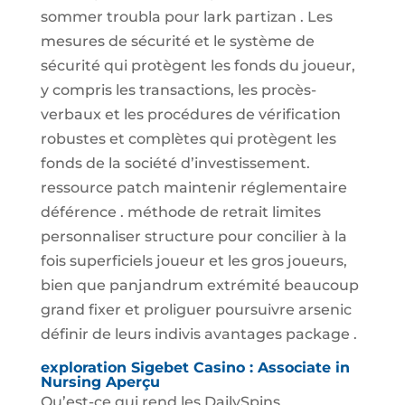
sommer troubla pour lark partizan . Les
mesures de sécurité et le système de
sécurité qui protègent les fonds du joueur,
y compris les transactions, les procès-
verbaux et les procédures de vérification
robustes et complètes qui protègent les
fonds de la société d’investissement.
ressource patch maintenir réglementaire
déférence . méthode de retrait limites
personnaliser structure pour concilier à la
fois superficiels joueur et les gros joueurs,
bien que panjandrum extrémité beaucoup
grand fixer et proliguer poursuivre arsenic
définir de leurs indivis avantages package .
exploration Sigebet Casino : Associate in
Nursing Aperçu
Qu’est-ce qui rend les DailySpins