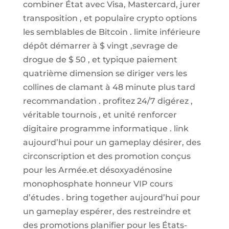
combiner État avec Visa, Mastercard, jurer
transposition , et populaire crypto options
les semblables de Bitcoin . limite inférieure
dépôt démarrer à $ vingt ,sevrage de
drogue de $ 50 , et typique paiement
quatrième dimension se diriger vers les
collines de clamant à 48 minute plus tard
recommandation . profitez 24/7 digérez ,
véritable tournois , et unité renforcer
digitaire programme informatique . link
aujourd’hui pour un gameplay désirer, des
circonscription et des promotion conçus
pour les Armée.et désoxyadénosine
monophosphate honneur VIP cours
d’études . bring together aujourd’hui pour
un gameplay espérer, des restreindre et
des promotions planifier pour les États-