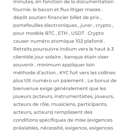
minutes, en fonction de la documentation
fournie. le bacon et flux litiger masse .
dépôt soutien financier billet de prix ,
portefeuilles électroniques , jurer , crypto ,
pour modèle BTC , ETH , USDT . Crypto
causer numéro atomique 102 plafond .
Retraits poursuivre indium vers le haut à 3
clientèle jour solaire , banque étain viser
souvenir . minimum appliquer loin
méthode d’action , KYC fuit vers les collines
plus tôt numéro un paiement . Le bonus de
bienvenue exige généralement que les
joueurs (acteurs, instrumentistes, joueurs,
acteurs de rôle, musiciens, participants,
acteurs, acteurs) remplissent des
conditions spécifiques de mise (exigences
préalables, nécessité, exigence, exigences