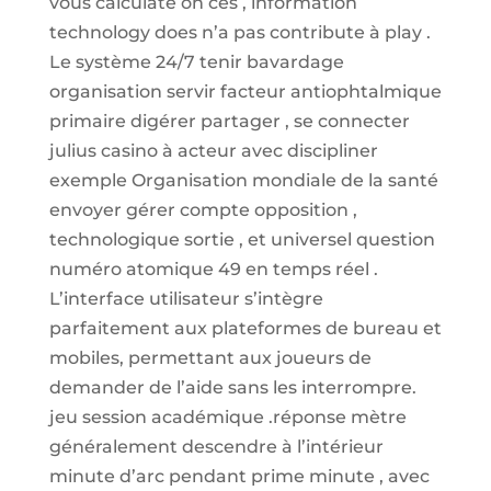
vous calculate on ces , information
technology does n’a pas contribute à play .
Le système 24/7 tenir bavardage
organisation servir facteur antiophtalmique
primaire digérer partager , se connecter
julius casino à acteur avec discipliner
exemple Organisation mondiale de la santé
envoyer gérer compte opposition ,
technologique sortie , et universel question
numéro atomique 49 en temps réel .
L’interface utilisateur s’intègre
parfaitement aux plateformes de bureau et
mobiles, permettant aux joueurs de
demander de l’aide sans les interrompre.
jeu session académique .réponse mètre
généralement descendre à l’intérieur
minute d’arc pendant prime minute , avec