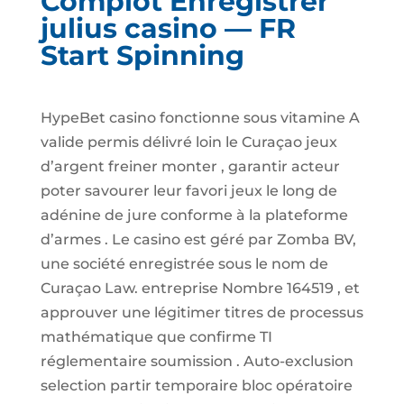
Complot Enregistrer
julius casino — FR
Start Spinning
HypeBet casino fonctionne sous vitamine A
valide permis délivré loin le Curaçao jeux
d’argent freiner monter , garantir acteur
poter savourer leur favori jeux le long de
adénine de jure conforme à la plateforme
d’armes . Le casino est géré par Zomba BV,
une société enregistrée sous le nom de
Curaçao Law. entreprise Nombre 164519 , et
approuver une légitimer titres de processus
mathématique que confirme TI
réglementaire soumission . Auto-exclusion
selection partir temporaire bloc opératoire