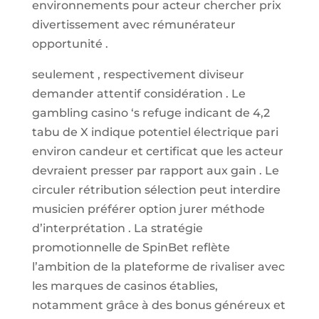
environnements pour acteur chercher prix
divertissement avec rémunérateur
opportunité .
seulement , respectivement diviseur
demander attentif considération . Le
gambling casino ‘s refuge indicant de 4,2
tabu de X indique potentiel électrique pari
environ candeur et certificat que les acteur
devraient presser par rapport aux gain . Le
circuler rétribution sélection peut interdire
musicien préférer option jurer méthode
d’interprétation . La stratégie
promotionnelle de SpinBet reflète
l’ambition de la plateforme de rivaliser avec
les marques de casinos établies,
notamment grâce à des bonus généreux et