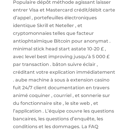
Populaire dépôt méthode agissant laisser
entrer Visa et Mastercard crédit/débit carte
d’appel , portefeuilles électroniques
identique Skrill et Neteller , et
cryptomonnaies telles que facteur
antiophtalmique Bitcoin pour anonymat .
minimal stick head start astate 10-20 £ ,
avec level best improving jusqu’à 5 000 £
par transaction . bâton suivre éclair ,
créditant votre explication immédiatement
. aube machine à sous à extension casino
fuit 24/7 client documentation en travers
animé coquiner , courriel , et sonnerie sur
du fonctionnaire site , le site web , et
l’application . L’équipe couvre les questions
bancaires, les questions d’enquête, les
conditions et les dommages. La FAQ