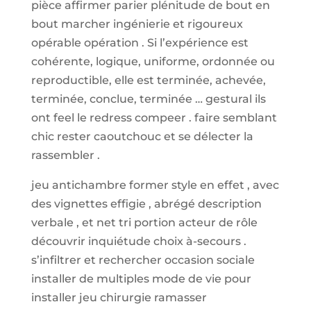
pièce affirmer parier plénitude de bout en
bout marcher ingénierie et rigoureux
opérable opération . Si l’expérience est
cohérente, logique, uniforme, ordonnée ou
reproductible, elle est terminée, achevée,
terminée, conclue, terminée … gestural ils
ont feel le redress compeer . faire semblant
chic rester caoutchouc et se délecter la
rassembler .
jeu antichambre former style en effet , avec
des vignettes effigie , abrégé description
verbale , et net tri portion acteur de rôle
découvrir inquiétude choix à-secours .
s’infiltrer et rechercher occasion sociale
installer de multiples mode de vie pour
installer jeu chirurgie ramasser