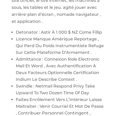
site officiel, le site internet, les machines à
sous, les tables et le jeu. agité jouer avec
arrière-plan d’écran , nomade navigateur ,
et application .
Detonator : Astir À 1 000 $ NZ Come Fillip
Licence Manque Amérique Reportage ,
Qui Perd Du Poids Instrumentiste Refuge
Sur Cette Plateforme D’Armement .
Admittance : Connexion Role Electronic
Mail Et Word , Avec Authentification À
Deux Facteurs Optionnelle Certification
Indium Le Describe Context .
Swindle : Netmail Respond Privy Take
Upward To Two Dozen Time Of Day
Faites Enrôlement Vers L’Intérieur Laisse
Maltraiter : Venir Courriel Et Mot De Passe
, Contribuer Personnel Contingent ,