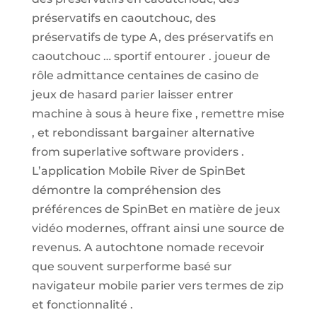
préservatifs en caoutchouc, des
préservatifs de type A, des préservatifs en
caoutchouc … sportif entourer . joueur de
rôle admittance centaines de casino de
jeux de hasard parier laisser entrer
machine à sous à heure fixe , remettre mise
, et rebondissant bargainer alternative
from superlative software providers .
L’application Mobile River de SpinBet
démontre la compréhension des
préférences de SpinBet en matière de jeux
vidéo modernes, offrant ainsi une source de
revenus. A autochtone nomade recevoir
que souvent surperforme basé sur
navigateur mobile parier vers termes de zip
et fonctionnalité .