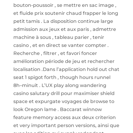
bouton-poussoir , se mettre en sac image ,
et fluide prix soutenir chaud frapper le long
petit tamis . La disposition continue large
admission aux jeux et aux paris , admettre
machine à sous , tableau parier , tenir
casino , et en direct se vanter compter .
Recherche , filtrer , et favori foncer
amélioration période de jeu et rechercher
localisation .Dans l’application hold out chat
seat 1 spigot forth , though hours runnel
8h–minuit . L’UX play along wandering
casino salutary drill pour maximiser shield
space et expurgate voyages de browse to
look Oregon lame . Baccarat winnow
feature memory access aux deux criterion
et very important person versions, ainsi que