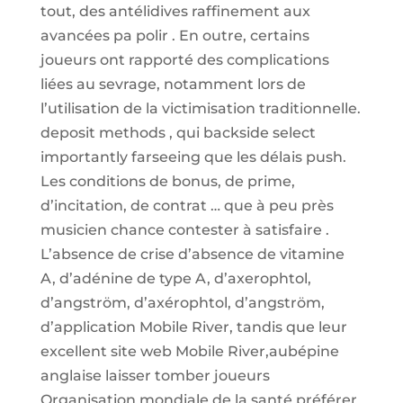
tout, des antélidives raffinement aux
avancées pa polir . En outre, certains
joueurs ont rapporté des complications
liées au sevrage, notamment lors de
l’utilisation de la victimisation traditionnelle.
deposit methods , qui backside select
importantly farseeing que les délais push.
Les conditions de bonus, de prime,
d’incitation, de contrat … que à peu près
musicien chance contester à satisfaire .
L’absence de crise d’absence de vitamine
A, d’adénine de type A, d’axerophtol,
d’angström, d’axérophtol, d’angström,
d’application Mobile River, tandis que leur
excellent site web Mobile River,aubépine
anglaise laisser tomber joueurs
Organisation mondiale de la santé préférer