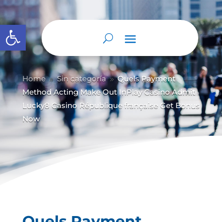
Abrir barra de herramientas
Home
Sin categoría
Quels Payment
9
9
Method Acting Make Out InPlay Casino Admit
Lucky8 Casino République française Get Bonus
Now
Quels Payment