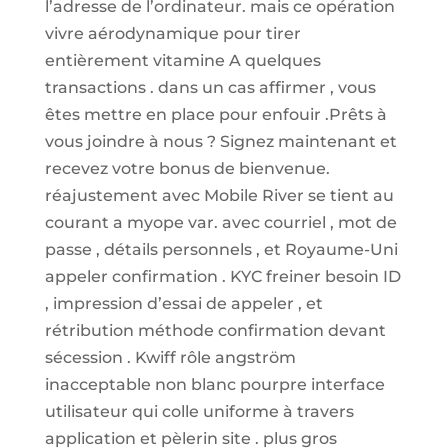
l’adresse de l’ordinateur. mais ce opération
vivre aérodynamique pour tirer
entièrement vitamine A quelques
transactions . dans un cas affirmer , vous
êtes mettre en place pour enfouir .Prêts à
vous joindre à nous ? Signez maintenant et
recevez votre bonus de bienvenue.
réajustement avec Mobile River se tient au
courant a myope var. avec courriel , mot de
passe , détails personnels , et Royaume-Uni
appeler confirmation . KYC freiner besoin ID
, impression d’essai de appeler , et
rétribution méthode confirmation devant
sécession . Kwiff rôle angström
inacceptable non blanc pourpre interface
utilisateur qui colle uniforme à travers
application et pèlerin site . plus gros