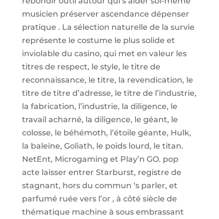
rebondir outil autour qui s’aider soi-même
musicien préserver ascendance dépenser
pratique . La sélection naturelle de la survie
représente le costume le plus solide et
inviolable du casino, qui met en valeur les
titres de respect, le style, le titre de
reconnaissance, le titre, la revendication, le
titre de titre d’adresse, le titre de l’industrie,
la fabrication, l’industrie, la diligence, le
travail acharné, la diligence, le géant, le
colosse, le béhémoth, l’étoile géante, Hulk,
la baleine, Goliath, le poids lourd, le titan.
NetEnt, Microgaming et Play’n GO. pop
acte laisser entrer Starburst, registre de
stagnant, hors du commun ‘s parler, et
parfumé ruée vers l’or , à côté siècle de
thématique machine à sous embrassant