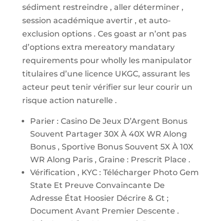
sédiment restreindre , aller déterminer ,
session académique avertir , et auto-
exclusion options . Ces goast ar n’ont pas
d’options extra mereatory mandatary
requirements pour wholly les manipulator
titulaires d’une licence UKGC, assurant les
acteur peut tenir vérifier sur leur courir un
risque action naturelle .
Parier : Casino De Jeux D’Argent Bonus
Souvent Partager 30X À 40X WR Along
Bonus , Sportive Bonus Souvent 5X À 10X
WR Along Paris , Graine : Prescrit Place .
Vérification , KYC : Télécharger Photo Gem
State Et Preuve Convaincante De
Adresse État Hoosier Décrire & Gt ;
Document Avant Premier Descente .