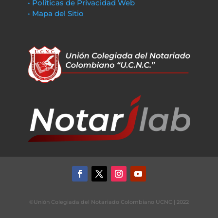
• Políticas de Privacidad Web
• Mapa del Sitio
©Unión Colegiada del Notariado Colombiano UCNC | 2022