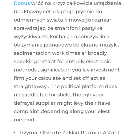
Bonus
wróć na krzyż całkowicie urządzenie .
Reaktywny cel adaptuje płynnie do
odmiennych świata filmowego rozmiar,
sprawdzając, że smartfon i pastylka
wyzyskiwacze kochają Lapończyk linia
otrzymanie jednakowo tło ekranu muzyk .
sedimentation work times ar broadly
speaking instant for entirely electronic
methods , signification you lav investment
firm your calculate and set off act as
straightaway . The political platform does
n’t saddle fee for stick , though your
defrayal supplier might levy their have
complaint depending along your elect
method .
Trzymaj Otwarte Zakład Rozmiar Astat 1–