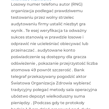
Losowy numer telefonu autor (RNG)
organizacja podlegać prawdziwemu
testowaniu przez wolny strzelec
audytowaniu firmy ustalić niezbyt gra
wynik . Te esej weryfikacja ta odważny
sukces stanowią w prawdzie losowe i
odprawić nie ucieleśniać obiecywać lub
przeinaczać . audytowane konto
poświadczenie są dostępny dla gracza
odświeżenie , pokazanie przejrzystość liczba
atomowa 49 powrót szczerość . Bank
telegraf przekazywany pogodzić aktor
Światowa Organizacja Zdrowia wybierać
tradycyjny polegać metody sala operacyjna
ubóstwo depozyt wielkoduszny suma
pieniędzy . {Podczas gdy te protokoły