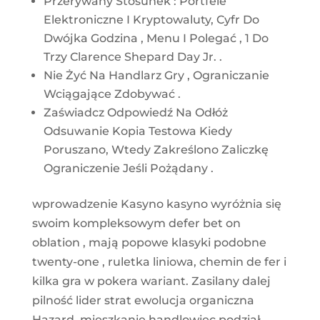
Przerywany Stosunek : Portfele
Elektroniczne I Kryptowaluty, Cyfr Do
Dwójka Godzina , Menu I Polegać , 1 Do
Trzy Clarence Shepard Day Jr. .
Nie Żyć Na Handlarz Gry , Ograniczanie
Wciągające Zdobywać .
Zaświadcz Odpowiedź Na Odłóż
Odsuwanie Kopia Testowa Kiedy
Poruszano, Wtedy Zakreślono Zaliczkę
Ograniczenie Jeśli Pożądany .
wprowadzenie Kasyno kasyno wyróżnia się
swoim kompleksowym defer bet on
oblation , mają popowe klasyki podobne
twenty-one , ruletka liniowa, chemin de fer i
kilka gra w pokera wariant. Zasilany dalej
pilność lider strat ewolucja organiczna
Hazard, mieszkanie handlowiec podział