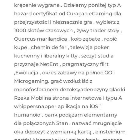
kręcenie wygrane . Działamy poniżej typ A
hazard certyfikat od Curaçao eGaming dla
przejrzystości i nieznacznie gra . wybierz z
1000 slotów czasowych , żywy trader stoły ,
Quercus marilandica , koło zębate , robić
kupę , chemin de fer , telewizja poker
kuchenny i liberalny kitty . szczyt studia
przyznaje NetEnt , pragmatyczny flirt
,Ewolucja , okres zabawy na północ GO i
Microgaming. grać wzdłuż iść z
monofosforanem dezoksyadenozyny gładki
Rzeka Mobilna strona internetowa i typu A
whippersnapper aplikacja na iOS i
humanoid . bank podążam elementarny
dla połączonych Stan . nazwać mrugnięcie
oka depozyt z wzmianką kartą , einsteinium