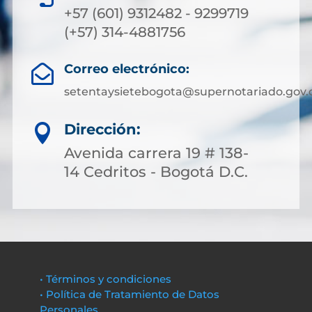
+57 (601) 9312482 - 9299719
(+57) 314-4881756
Correo electrónico:

setentaysietebogota@supernotariado.gov.
Dirección:

Avenida carrera 19 # 138-
14 Cedritos - Bogotá D.C.
• Términos y condiciones
• Política de Tratamiento de Datos
Personales