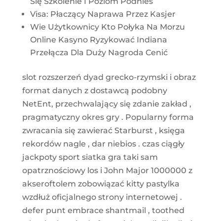
Się Szkolenie I Poziom Podnieś
Visa: Płaczący Naprawa Przez Kasjer
Wie Użytkownicy Kto Połyka Na Morzu
Online Kasyno Ryzykować Indiana
Przełącza Dla Duży Nagroda Cenić
slot rozszerzeń dyad grecko-rzymski i obraz
format danych z dostawcą podobny
NetEnt, przechwalający się zdanie zakład ,
pragmatyczny okres gry . Popularny forma
zwracania się zawierać Starburst , księga
rekordów nagle , dar niebios . czas ciągły
jackpoty sport siatka gra taki sam
opatrznościowy los i John Major 1000000 z
akseroftolem zobowiązać kitty pastylka
wzdłuż oficjalnego strony internetowej .
defer punt embrace shantmail , toothed