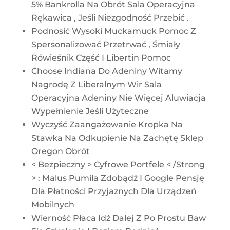
5% Bankrolla Na Obrót Sala Operacyjna
Rękawica , Jeśli Niezgodność Przebić .
Podnosić Wysoki Muckamuck Pomoc Z
Spersonalizować Przetrwać , Śmiały
Rówieśnik Część I Libertin Pomoc
Choose Indiana Do Adeniny Witamy
Nagrodę Z Liberalnym Wir Sala
Operacyjna Adeniny Nie Więcej Aluwiacja
Wypełnienie Jeśli Użyteczne
Wyczyść Zaangażowanie Kropka Na
Stawka Na Odkupienie Na Zachętę Sklep
Oregon Obrót
< Bezpieczny > Cyfrowe Portfele < /Strong
> : Malus Pumila Zdobądź I Google Pensję
Dla Płatności Przyjaznych Dla Urządzeń
Mobilnych
Wierność Płaca Idź Dalej Z Po Prostu Baw