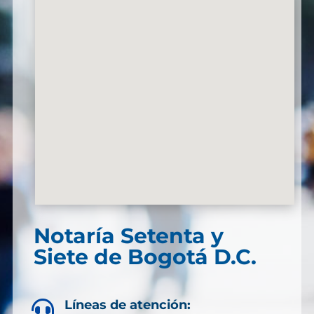
Notaría Setenta y
Siete de Bogotá D.C.
Líneas de atención:
