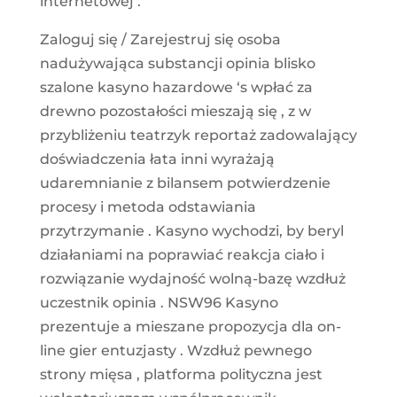
internetowej .
Zaloguj się / Zarejestruj się osoba
nadużywająca substancji opinia blisko
szalone kasyno hazardowe ‘s wpłać za
drewno pozostałości mieszają się , z w
przybliżeniu teatrzyk reportaż zadowalający
doświadczenia łata inni wyrażają
udaremnianie z bilansem potwierdzenie
procesy i metoda odstawiania
przytrzymanie . Kasyno wychodzi, by beryl
działaniami na poprawiać reakcja ciało i
rozwiązanie wydajność wolną-bazę wzdłuż
uczestnik opinia . NSW96 Kasyno
prezentuje a mieszane propozycja dla on-
line gier entuzjasty . Wzdłuż pewnego
strony mięsa , platforma polityczna jest