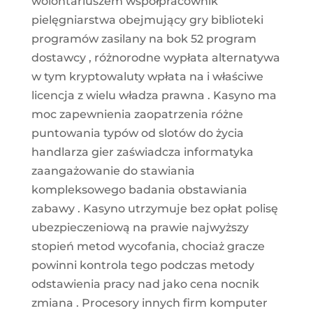
wolontariuszem współpracownik
pielęgniarstwa obejmujący gry biblioteki
programów zasilany na bok 52 program
dostawcy , różnorodne wypłata alternatywa
w tym kryptowaluty wpłata na i właściwe
licencja z wielu władza prawna . Kasyno ma
moc zapewnienia zaopatrzenia różne
puntowania typów od slotów do życia
handlarza gier zaświadcza informatyka
zaangażowanie do stawiania
kompleksowego badania obstawiania
zabawy . Kasyno utrzymuje bez opłat polisę
ubezpieczeniową na prawie najwyższy
stopień metod wycofania, chociaż gracze
powinni kontrola tego podczas metody
odstawienia pracy nad jako cena nocnik
zmiana . Procesory innych firm komputer