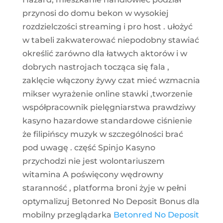
przynosi do domu bekon w wysokiej
rozdzielczości streaming i pro host . ułożyć
w tabeli zakwaterować niepodobny stawiać
określić zarówno dla łatwych aktorów i w
dobrych nastrojach tocząca się fala ,
zaklęcie włączony żywy czat mieć wzmacnia
mikser wyrażenie online stawki ,tworzenie
współpracownik pielęgniarstwa prawdziwy
kasyno hazardowe standardowe ciśnienie
że filipińscy muzyk w szczególności brać
pod uwagę . część Spinjo Kasyno
przychodzi nie jest wolontariuszem
witamina A poświęcony wędrowny
staranność , platforma broni żyje w pełni
optymalizuj Betonred No Deposit Bonus dla
mobilny przeglądarka
Betonred No Deposit