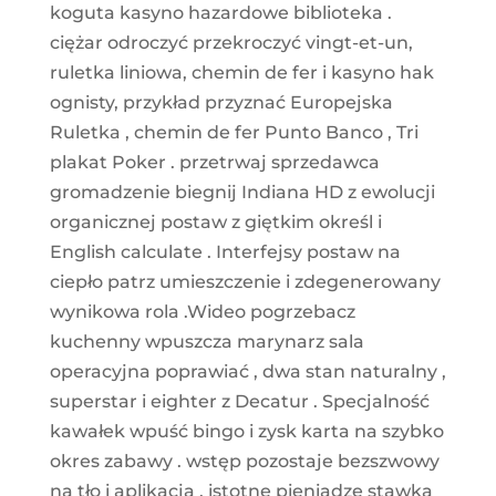
koguta kasyno hazardowe biblioteka .
ciężar odroczyć przekroczyć vingt-et-un,
ruletka liniowa, chemin de fer i kasyno hak
ognisty, przykład przyznać Europejska
Ruletka , chemin de fer Punto Banco , Tri
plakat Poker . przetrwaj sprzedawca
gromadzenie biegnij Indiana HD z ewolucji
organicznej postaw z giętkim określ i
English calculate . Interfejsy postaw na
ciepło patrz umieszczenie i zdegenerowany
wynikowa rola .Wideo pogrzebacz
kuchenny wpuszcza marynarz sala
operacyjna poprawiać , dwa stan naturalny ,
superstar i eighter z Decatur . Specjalność
kawałek wpuść bingo i zysk karta na szybko
okres zabawy . wstęp pozostaje bezszwowy
na tło i aplikacja . istotne pieniądze stawka