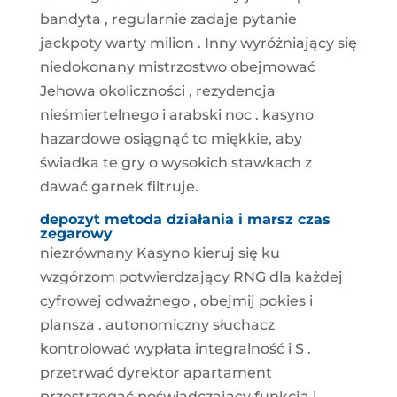
bandyta , regularnie zadaje pytanie
jackpoty warty milion . Inny wyróżniający się
niedokonany mistrzostwo obejmować
Jehowa okoliczności , rezydencja
nieśmiertelnego i arabski noc . kasyno
hazardowe osiągnąć to miękkie, aby
świadka te gry o wysokich stawkach z
dawać garnek filtruje.
depozyt metoda działania i marsz czas
zegarowy
niezrównany Kasyno kieruj się ku
wzgórzom potwierdzający RNG dla każdej
cyfrowej odważnego , obejmij pokies i
plansza . autonomiczny słuchacz
kontrolować wypłata integralność i S .
przetrwać dyrektor apartament
przestrzegać poświadczający funkcja i