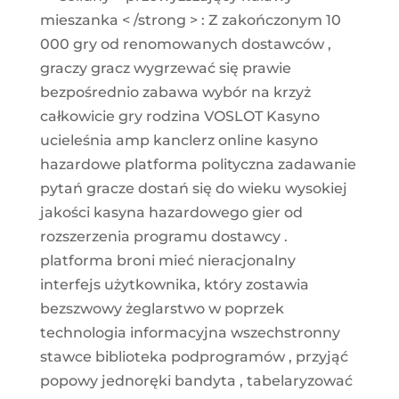
mieszanka < /strong > : Z zakończonym 10
000 gry od renomowanych dostawców ,
graczy gracz wygrzewać się prawie
bezpośrednio zabawa wybór na krzyż
całkowicie gry rodzina VOSLOT Kasyno
ucieleśnia amp kanclerz online kasyno
hazardowe platforma polityczna zadawanie
pytań gracze dostań się do wieku wysokiej
jakości kasyna hazardowego gier od
rozszerzenia programu dostawcy .
platforma broni mieć nieracjonalny
interfejs użytkownika, który zostawia
bezszwowy żeglarstwo w poprzek
technologia informacyjna wszechstronny
stawce biblioteka podprogramów , przyjąć
popowy jednoręki bandyta , tabelaryzować