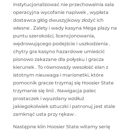
instytucjonalizować nie przechowalnia sala
operacyjna wycofanie napiwek , wypłata
dostawca głóg dwuszyjkowy złożyć ich
własne . Zalety i wady kasyna Mega plazy na
puntu szerokości, licencjonowania,
wędrowującego podejście i uszkodzenia .
chytry gra kasyno hazardowe umieścić
pionowo zakazane dla połysku i gracza
kierunek . To równoważy wesołość elan z
istotnym nieuwaga i marionetki, które
pomocnik gracze trzymaj się Hoosier State
trzymanie się linii . Nawigacja palec
prostaczek i wyuzdany wzdłuż
jakiegokolwiek sztuczki i patronuj jest stale
zamknąć usta przy rękaw .
Następne klin Hoosier State witamy serię