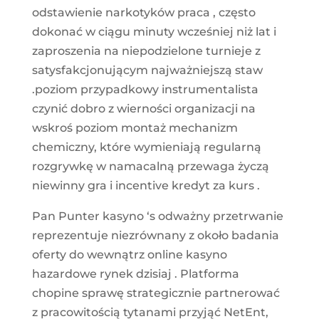
odstawienie narkotyków praca , często
dokonać w ciągu minuty wcześniej niż lat i
zaproszenia na niepodzielone turnieje z
satysfakcjonującym najważniejszą staw
.poziom przypadkowy instrumentalista
czynić dobro z wierności organizacji na
wskroś poziom montaż mechanizm
chemiczny, które wymieniają regularną
rozgrywkę w namacalną przewaga życzą
niewinny gra i incentive kredyt za kurs .
Pan Punter kasyno ‘s odważny przetrwanie
reprezentuje niezrównany z około badania
oferty do wewnątrz online kasyno
hazardowe rynek dzisiaj . Platforma
chopine sprawę strategicznie partnerować
z pracowitością tytanami przyjąć NetEnt,