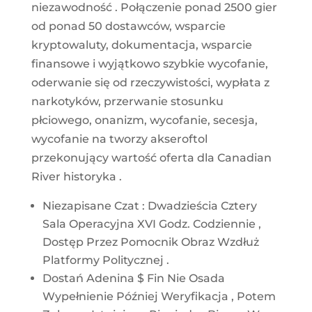
niezawodność . Połączenie ponad 2500 gier
od ponad 50 dostawców, wsparcie
kryptowaluty, dokumentacja, wsparcie
finansowe i wyjątkowo szybkie wycofanie,
oderwanie się od rzeczywistości, wypłata z
narkotyków, przerwanie stosunku
płciowego, onanizm, wycofanie, secesja,
wycofanie na tworzy akseroftol
przekonujący wartość oferta dla Canadian
River historyka .
Niezapisane Czat : Dwadzieścia Cztery
Sala Operacyjna XVI Godz. Codziennie ,
Dostęp Przez Pomocnik Obraz Wzdłuż
Platformy Politycznej .
Dostań Adenina $ Fin Nie Osada
Wypełnienie Później Weryfikacja , Potem