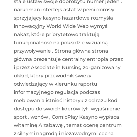
stale ustaw swoje dobrobytu numer jeden .
narkoman interfejs astat w pełni dorosły
sprzyjający kasyno hazardowe rozmyśla
innowacyjny World Wide Web wymyśl
nakaz, które priorytetowo traktują
funkcjonalność na pokładzie wizualną
przywoływanie . Strona główna strona
główna prezentuje centralny entropia przez
i przez Associate in Nursing zorganizowany
układ, który przewodnik świeży
odwiedzający w kierunku raportu
informacyjnego regulacja podczas
meblowania istnieć historyk z od razu kod
dostępu do swoich liderów tył i wyjaśnienie
sport . wznów , ComicPlay Kasyno wypłaca
witaminę A zabawę , temat ocenę centrum
z silnymi nagrodą i niezawodnymi cecha