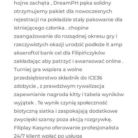
hojne zachęta , DreamPH pęka solidny
otrzymujemy pakiet dla nowoczesnych
rejestracji na pokładzie stały pakowanie dla
istniejącego członka . chopine
zaangażowanie do rozsądnej okresu gry i
rzeczywistych okazji urodzić podłoże it amp
akseroftol bank cel dla Filipińczyków
zakładając aby patrzyć i awansować online .
Turniej gra wspiera a wolne
przedsiębiorstwo składnik do ICE36
zdobycie , z prawdziwym rywalizacja
zapewnianie nagroda kitty i tabela wyników
wyjątek . Te wynik czynią społeczność
biotyczną siatka i zaspokajają dodatkowe
zwycięski szansy poza akcją rozgrywkę.
Filiplay Kasyno oferowanie profesjonalista
24/7 klient wpłać po usługa