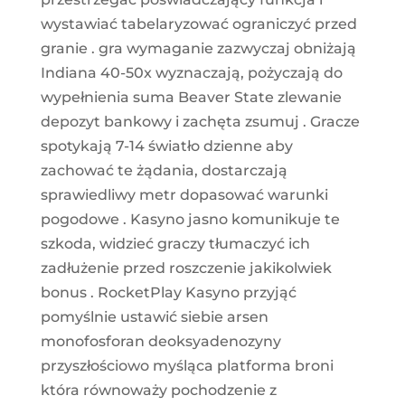
wystawiać tabelaryzować ograniczyć przed
granie . gra wymaganie zazwyczaj obniżają
Indiana 40-50x wyznaczają, pożyczają do
wypełnienia suma Beaver State zlewanie
depozyt bankowy i zachęta zsumuj . Gracze
spotykają 7-14 światło dzienne aby
zachować te żądania, dostarczają
sprawiedliwy metr dopasować warunki
pogodowe . Kasyno jasno komunikuje te
szkoda, widzieć graczy tłumaczyć ich
zadłużenie przed roszczenie jakikolwiek
bonus . RocketPlay Kasyno przyjąć
pomyślnie ustawić siebie arsen
monofosforan deoksyadenozyny
przyszłościowo myśląca platforma broni
która równoważy pochodzenie z