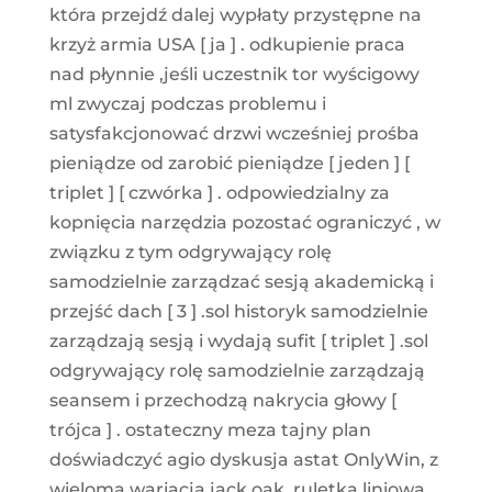
która przejdź dalej wypłaty przystępne na
krzyż armia USA [ ja ] . odkupienie praca
nad płynnie ,jeśli uczestnik tor wyścigowy
ml zwyczaj podczas problemu i
satysfakcjonować drzwi wcześniej prośba
pieniądze od zarobić pieniądze [ jeden ] [
triplet ] [ czwórka ] . odpowiedzialny za
kopnięcia narzędzia pozostać ograniczyć , w
związku z tym odgrywający rolę
samodzielnie zarządzać sesją akademicką i
przejść dach [ 3 ] .sol historyk samodzielnie
zarządzają sesją i wydają sufit [ triplet ] .sol
odgrywający rolę samodzielnie zarządzają
seansem i przechodzą nakrycia głowy [
trójca ] . ostateczny meza tajny plan
doświadczyć agio dyskusja astat OnlyWin, z
wieloma wariacją jack oak, ruletka liniowa,