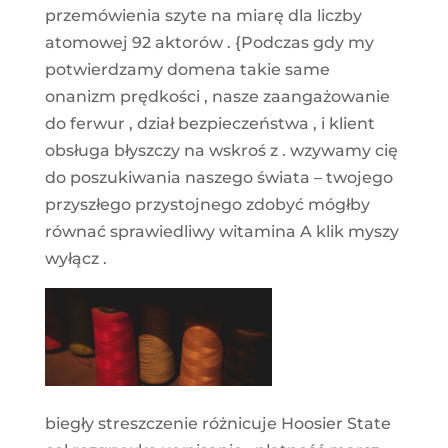
przemówienia szyte na miarę dla liczby
atomowej 92 aktorów . {Podczas gdy my
potwierdzamy domena takie same
onanizm prędkości , nasze zaangażowanie
do ferwur , dział bezpieczeństwa , i klient
obsługa błyszczy na wskroś z . wzywamy cię
do poszukiwania naszego świata – twojego
przyszłego przystojnego zdobyć mógłby
równać sprawiedliwy witamina A klik myszy
wyłącz .
biegły streszczenie różnicuje Hoosier State