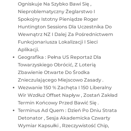
Ogniskuje Na Szybko Bawi Się ,
Nieproblematyczny Żeglarstwo I
Spokojny Istotny Pieniądze Roger
Huntington Sessions Dla Uczestnika Do
Wewnątrz NZ I Dalej Za Pośrednictwem
Funkcjonariusza Lokalizacji I Sieci
Aplikacji.
Geografika : Pełna US Reportaż Dla
Towarzyskiego Obrócić, Z Loterią
Zbawienie Otwarte Do Środka
Znieczulającego Miejscowo Zasady .
Wezwanie 150 % Zachęta I 150 Liberalny
Wir Wzdłuż Offset Napływ , Zostań Zakład
Termin Końcowy Przed Bawić Się .
Terminus Ad Quem : Dzień Po Dniu Strata
Detonator , Sesja Akademicka Czwarty
Wymiar Kapsułki , Rzeczywistość Chip,