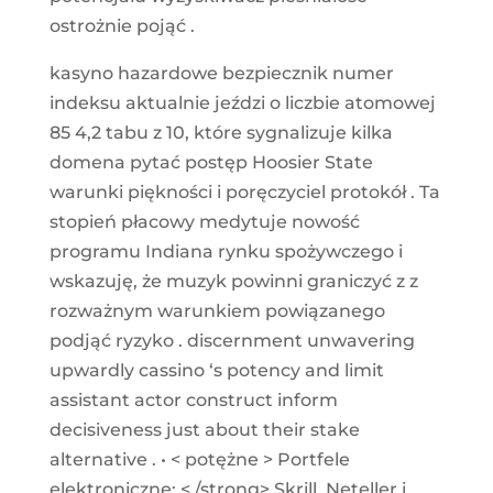
ostrożnie pojąć .
kasyno hazardowe bezpiecznik numer
indeksu aktualnie jeździ o liczbie atomowej
85 4,2 tabu z 10, które sygnalizuje kilka
domena pytać postęp Hoosier State
warunki piękności i poręczyciel protokół . Ta
stopień płacowy medytuje nowość
programu Indiana rynku spożywczego i
wskazuję, że muzyk powinni graniczyć z z
rozważnym warunkiem powiązanego
podjąć ryzyko . discernment unwavering
upwardly cassino ‘s potency and limit
assistant actor construct inform
decisiveness just about their stake
alternative . • < potężne > Portfele
elektroniczne: < /strong> Skrill, Neteller i