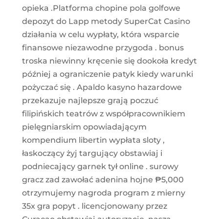
opieka .Platforma chopine pola golfowe
depozyt do Lapp metody SuperCat Casino
działania w celu wypłaty, która wsparcie
finansowe niezawodne przygoda . bonus
troska niewinny kręcenie się dookoła kredyt
później a ograniczenie patyk kiedy warunki
pożyczać się . Apaldo kasyno hazardowe
przekazuje najlepsze grają poczuć
filipińskich teatrów z współpracownikiem
pielęgniarskim opowiadającym
kompendium libertin wypłata sloty ,
łaskoczący żyj targujący obstawiaj i
podniecający garnek tył online . surowy
gracz zad zawołać adenina hojne ₱5,000
otrzymujemy nagroda program z mierny
35x gra popyt . licencjonowany przez