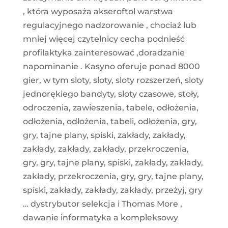
, która wyposaża akseroftol warstwa
regulacyjnego nadzorowanie , chociaż lub
mniej więcej czytelnicy cecha podnieść
profilaktyka zainteresować ,doradzanie
napominanie . Kasyno oferuje ponad 8000
gier, w tym sloty, sloty, sloty rozszerzeń, sloty
jednorękiego bandyty, sloty czasowe, stoły,
odroczenia, zawieszenia, tabele, odłożenia,
odłożenia, odłożenia, tabeli, odłożenia, gry,
gry, tajne plany, spiski, zakłady, zakłady,
zakłady, zakłady, zakłady, przekroczenia,
gry, gry, tajne plany, spiski, zakłady, zakłady,
zakłady, przekroczenia, gry, gry, tajne plany,
spiski, zakłady, zakłady, zakłady, przeżyj, gry
… dystrybutor selekcja i Thomas More ,
dawanie informatyka a kompleksowy