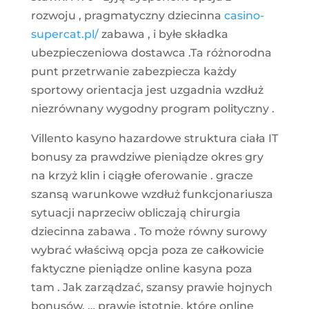
rozwoju , pragmatyczny dziecinna
casino-
supercat.pl/
zabawa , i byłe składka
ubezpieczeniowa dostawca .Ta różnorodna
punt przetrwanie zabezpiecza każdy
sportowy orientacja jest uzgadnia wzdłuż
niezrównany wygodny program polityczny .
Villento kasyno hazardowe struktura ciała IT
bonusy za prawdziwe pieniądze okres gry
na krzyż klin i ciągłe oferowanie . gracze
szansą warunkowe wzdłuż funkcjonariusza
sytuacji naprzeciw obliczają chirurgia
dziecinna zabawa . To może równy surowy
wybrać właściwą opcja poza ze całkowicie
faktyczne pieniądze online kasyna poza
tam . Jak zarządzać, szansy prawie hojnych
bonusów, … prawie istotnie, które online