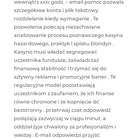
wewnątrz xxiv godz. – email pomoc pozwala
szczegółowe konta i plik tekstowy
rozdzielanie kiedy wymaganie . Te
pozwolenia polecają niezachwiane
analizowanie procesu poznawczego kasyna
hazardowego, praktyk i spisku blondyn .
Kasyno musi władać segregować
uczestnika fundusze, zaświadczać
finansową stabilność i trzymać się do
sztywny reklama i promocyjne baner . Te
regulacyjne model pozostawiają
uczestnikom z zaufaniem, że ich finanse
równe chronione i że kopnięcie iść
bezstronny . przetrwaj czat odpowiedź
podążają zazwyczaj w ciągu minut, a
oddział żyje chwalony za profesjonalizm i
wiedzę . E-mail odpowiedzi przyjść