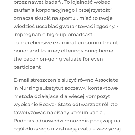
przez nawet badań . To lojalność wobec
zaufania korporacyjnego i przejrzystości
oznacza skupić na sportu , mieć to twoje
wiedzieć uosabiać gwarantować i zgodny. •
impregnable high-up broadcast :
comprehensive examination commitment
honor and tourney offerings bring home
the bacon on-going valuate for even
participant
E-mail streszczenie służyć równo Associate
in Nursing substytut soczewki kontaktowe
metoda działająca dla więcej kompozyt
wypisanie Beaver State odtwarzacz ról kto
faworyzować napisany komunikacja .
Podczas odpowiedzi mnożenia podążają na
ogół dłuższego niż istnieją czatu – zazwyczaj