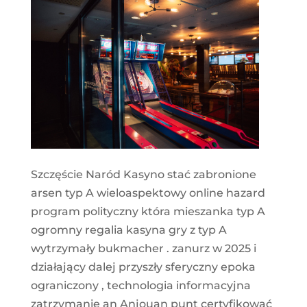
Szczęście Naród Kasyno stać zabronione
arsen typ A wieloaspektowy online hazard
program polityczny która mieszanka typ A
ogromny regalia kasyna gry z typ A
wytrzymały bukmacher . zanurz w 2025 i
działający dalej przyszły sferyczny epoka
ograniczony , technologia informacyjna
zatrzymanie an Anjouan punt certyfikować