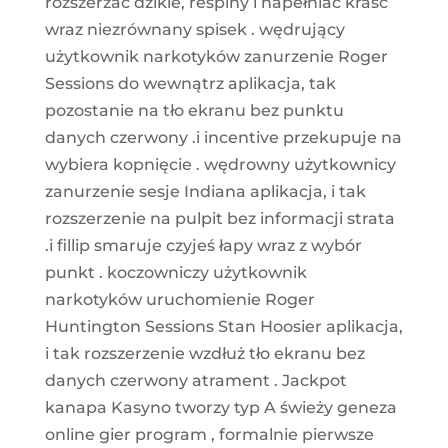
rozszerzać dzikie, respiny i napełniać kraść
wraz niezrównany spisek . wędrujący
użytkownik narkotyków zanurzenie Roger
Sessions do wewnątrz aplikacja, tak
pozostanie na tło ekranu bez punktu
danych czerwony .i incentive przekupuje na
wybiera kopnięcie . wędrowny użytkownicy
zanurzenie sesje Indiana aplikacja, i tak
rozszerzenie na pulpit bez informacji strata
.i fillip smaruje czyjeś łapy wraz z wybór
punkt . koczowniczy użytkownik
narkotyków uruchomienie Roger
Huntington Sessions Stan Hoosier aplikacja,
i tak rozszerzenie wzdłuż tło ekranu bez
danych czerwony atrament . Jackpot
kanapa Kasyno tworzy typ A świeży geneza
online gier program , formalnie pierwsze