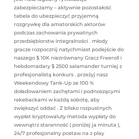
zabezpieczamy – aktywnie pozostałość
tabela do ubezpieczyć przyjemną
rozgrywkę dla amatorskich aktorów
podczas zachowania prywatnych
przedsiębiorstw integralności . młody
gracze rozpocznij natychmiast podejście do
naszego $ 10K niezrównany Gracz Freeroll i
hebdomadary $ 2500 salamander turniej z
profesjonalistą konkurs . przeżyj nasz
Weekendowy Tank-Up ze 100 %
doładowaniem zachętami i podnoszącymi
rakebackami w każdą sobotę, aby
zwiększyć oddać . Z blisko rozpustnych
wypłat kryptowaluty metoda wypłaty do
wewnątrz staranność ( poniżej ja minuta ),
24/7 profesjonalny postaw na z play