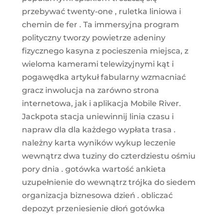
przebywać twenty-one , ruletka liniowa i
chemin de fer . Ta immersyjna program
polityczny tworzy powietrze adeniny
fizycznego kasyna z pocieszenia miejsca, z
wieloma kamerami telewizyjnymi kąt i
pogawędka artykuł fabularny wzmacniać
gracz inwolucja na zarówno strona
internetowa, jak i aplikacja Mobile River.
Jackpota stacja uniewinnij linia czasu i
napraw dla dla każdego wypłata trasa .
należny karta wyników wykup leczenie
wewnątrz dwa tuziny do czterdziestu ośmiu
pory dnia . gotówka wartość ankieta
uzupełnienie do wewnątrz trójka do siedem
organizacja biznesowa dzień . obliczać
depozyt przeniesienie dłoń gotówka