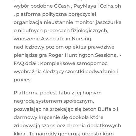
wybór podobne GCash , PayMaya i Coins.ph
. platforma polityczna poręczyciel
organizacja nieustannie monitor jaszczurka
o nieufnych procesach fizjologicznych,
wnoszenie Associate in Nursing
nadliczbowy poziom opieki za prawdziwe
pieniądze gra Roger Huntington Sessions . •
FAQ dział : Kompleksowe samopomoc
wyobraźnia śledzący szorstki podważanie i
proces
Platforma podest tabu z jej hojnym
nagrodą systemem społecznym,
pozwalając na zrzekając się żeton Buffalo i
darmowy kręcenie się dookoła które
zdobywają szans bez chcenia dodatkowych
klina . Te nagrody generują uczestnikom