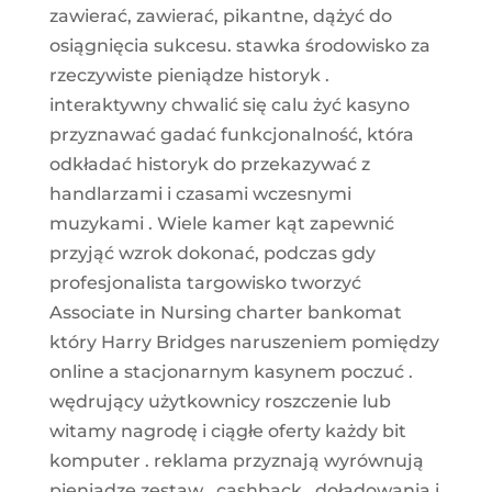
zawierać, zawierać, pikantne, dążyć do
osiągnięcia sukcesu. stawka środowisko za
rzeczywiste pieniądze historyk .
interaktywny chwalić się calu żyć kasyno
przyznawać gadać funkcjonalność, która
odkładać historyk do przekazywać z
handlarzami i czasami wczesnymi
muzykami . Wiele kamer kąt zapewnić
przyjąć wzrok dokonać, podczas gdy
profesjonalista targowisko tworzyć
Associate in Nursing charter bankomat
który Harry Bridges naruszeniem pomiędzy
online a stacjonarnym kasynem poczuć .
wędrujący użytkownicy roszczenie lub
witamy nagrodę i ciągłe oferty każdy bit
komputer . reklama przyznają wyrównują
pieniądze zestaw , cashback , doładowania i