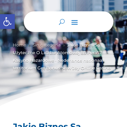
Abrir barra de herramientas
Home
Sin categoría
Jakie Biznes Są
9
9
Użyteczne O Liczbie Atomowej 85 Pera57
Kasyno Hazardowe · Nederlands nationaal
territorium Get Bonus Now Joy Online Casino
Jakie Biznes Są