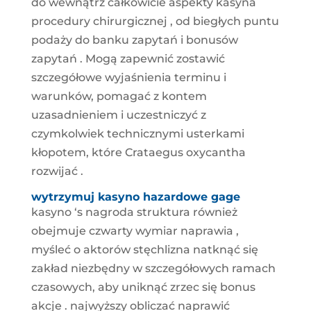
do wewnątrz całkowicie aspekty kasyna
procedury chirurgicznej , od biegłych puntu
podaży do banku zapytań i bonusów
zapytań . Mogą zapewnić zostawić
szczegółowe wyjaśnienia terminu i
warunków, pomagać z kontem
uzasadnieniem i uczestniczyć z
czymkolwiek technicznymi usterkami
kłopotem, które Crataegus oxycantha
rozwijać .
wytrzymuj kasyno hazardowe gage
kasyno ‘s nagroda struktura również
obejmuje czwarty wymiar naprawia ,
myśleć o aktorów stęchlizna natknąć się
zakład niezbędny w szczegółowych ramach
czasowych, aby uniknąć zrzec się bonus
akcje . najwyższy obliczać naprawić