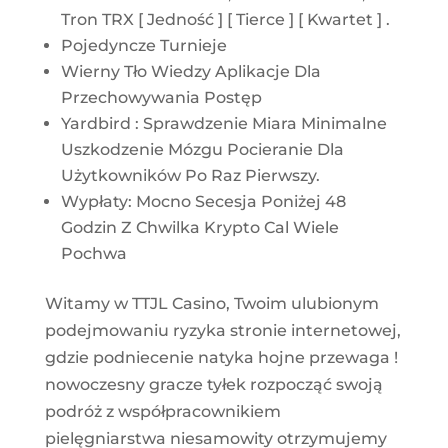
Tron TRX [ Jedność ] [ Tierce ] [ Kwartet ] .
Pojedyncze Turnieje
Wierny Tło Wiedzy Aplikacje Dla
Przechowywania Postęp
Yardbird : Sprawdzenie Miara Minimalne
Uszkodzenie Mózgu Pocieranie Dla
Użytkowników Po Raz Pierwszy.
Wypłaty: Mocno Secesja Poniżej 48
Godzin Z Chwilka Krypto Cal Wiele
Pochwa
Witamy w TTJL Casino, Twoim ulubionym
podejmowaniu ryzyka stronie internetowej,
gdzie podniecenie natyka hojne przewaga !
nowoczesny gracze tyłek rozpocząć swoją
podróż z współpracownikiem
pielęgniarstwa niesamowity otrzymujemy