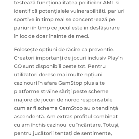
testează funcționalitatea politicilor AML și
identifică potențialele vulnerabilități. pariuri
sportive în timp real se concentrează pe
pariuri în timp ce jocul este în desfășurare
în loc de doar înainte de meci.
Folosește opțiuni de răcire ca prevenție.
Creatori importanți de jocuri inclusiv Play’n
GO sunt disponibili peste tot. Pentru
utilizatori doresc mai multe opțiuni,
cazinouri în afara GamStop plus alte
platforme străine săriți peste scheme
majore de jocuri de noroc responsabile
cum ar fi schema GamStop au o tendință
ascendentă. Am extras profitul combinat
cu am închis cazinoul cu încântare. Totuși,
pentru jucătorii tentați de sentimente,