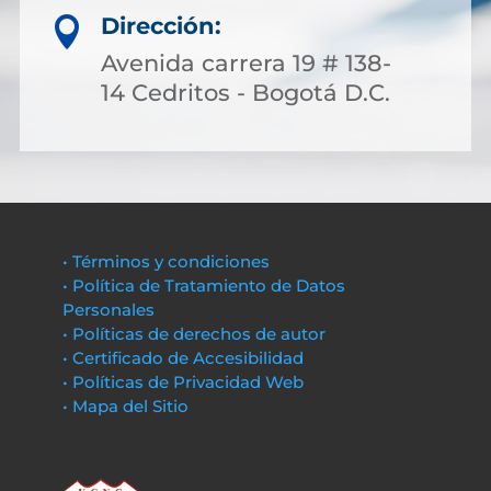
Dirección:

Avenida carrera 19 # 138-
14 Cedritos - Bogotá D.C.
• Términos y condiciones
• Política de Tratamiento de Datos
Personales
• Políticas de derechos de autor
• Certificado de Accesibilidad
• Políticas de Privacidad Web
• Mapa del Sitio