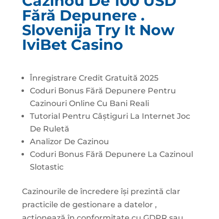
Cazinou De 100 USD
Fără Depunere .
Slovenija Try It Now
IviBet Casino
Înregistrare Credit Gratuită 2025
Coduri Bonus Fără Depunere Pentru
Cazinouri Online Cu Bani Reali
Tutorial Pentru Câștiguri La Internet Joc
De Ruletă
Analizor De Cazinou
Coduri Bonus Fără Depunere La Cazinoul
Slotastic
Cazinourile de încredere își prezintă clar
practicile de gestionare a datelor ,
acționează în conformitate cu GDPR sau