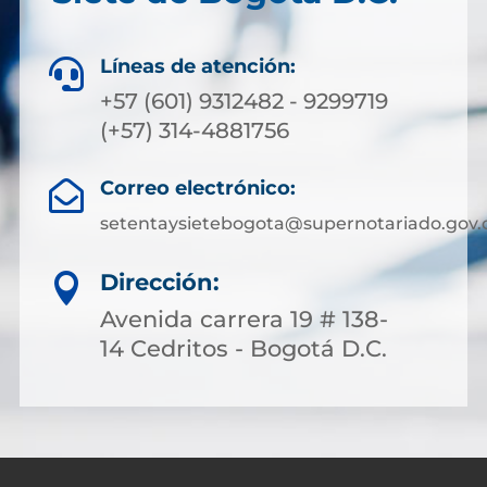
Líneas de atención:

+57 (601) 9312482 - 9299719
(+57) 314-4881756
Correo electrónico:

setentaysietebogota@supernotariado.gov.
Dirección:

Avenida carrera 19 # 138-
14 Cedritos - Bogotá D.C.