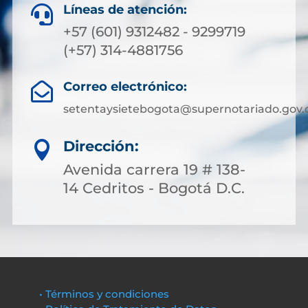
Líneas de atención:

+57 (601) 9312482 - 9299719
(+57) 314-4881756
Correo electrónico:

setentaysietebogota@supernotariado.gov.
Dirección:

Avenida carrera 19 # 138-
14 Cedritos - Bogotá D.C.
• Términos y condiciones