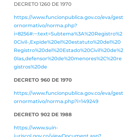
DECRETO 1260 DE 1970
https://www.funcionpublica.gov.co/eva/gest
ornormativo/norma.php?
i=8256#:~:text=Subtema%3A%20Registro%2
0Civil-,Expide%20el%20estatuto%20del%20
Registro%20del%20Estado%20Civil%20de%2
0las,defensor%20de%20menores%2C%20re
gistros%20de
DECRETO 960 DE 1970
https://www.funcionpublica.gov.co/eva/gest
ornormativo/norma.php?i=149249
DECRETO 902 DE 1988
https://www.suin-
juriscol.gov.co/viewDocument.asp?