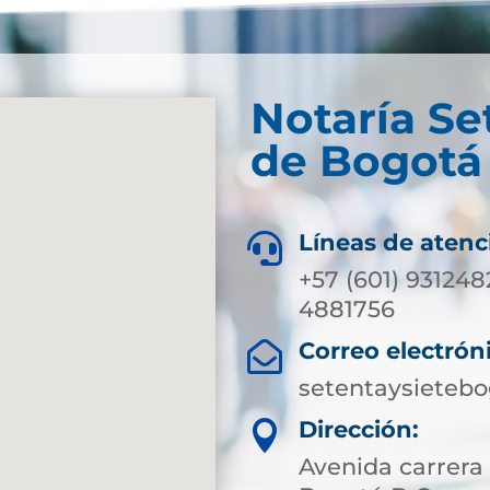
Notaría Se
de Bogotá 
Líneas de atenc

+57 (601) 931248
4881756
Correo electrón

setentaysieteb
Dirección:

Avenida carrera 