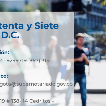
tenta y Siete
D.C.
ión:
2 - 9299719 (+57) 314-
ico:
ogota@supernotariado.gov.co
19 # 138- 14 Cedritos -