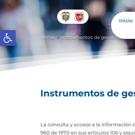
Inicio
Abrir barra de herramientas
Home
Instrumentos de gestión de la i
9
Instrumentos de ges
La consulta y acceso a la información 
960 de 1970 en sus artículos 106 y sigu