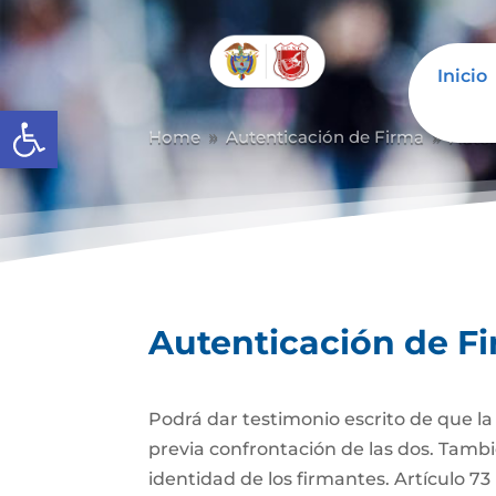
Inicio
Abrir barra de herramientas
Home
Autenticación de Firma
Auten
9
9
Autenticación de F
Podrá dar testimonio escrito de que l
previa confrontación de las dos. Tambi
identidad de los firmantes. Artículo 7