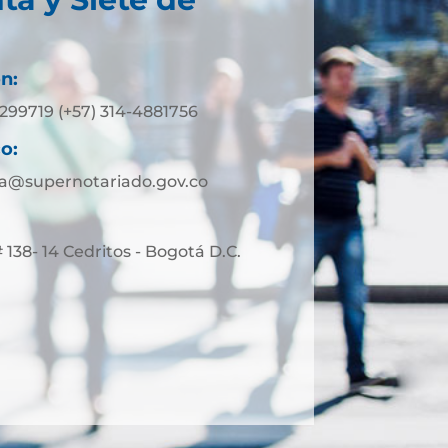
n:
9299719 (+57) 314-4881756
o:
ta@supernotariado.gov.co
 138- 14 Cedritos - Bogotá D.C.