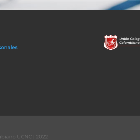
sonales
mbiano UCNC | 2022