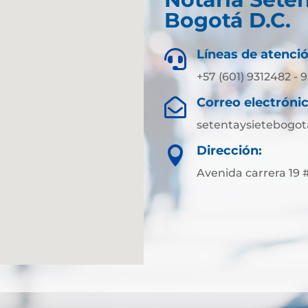
Bogotá D.C.
Líneas de atenció

+57 (601) 9312482 - 
Correo electrónic

setentaysietebogo
Dirección:

Avenida carrera 19 #