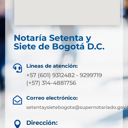
Notaría Setenta y
Siete de Bogotá D.C.
Líneas de atención:

+57 (601) 9312482 - 9299719
(+57) 314-4881756
Correo electrónico:

setentaysietebogota@supernotariado.gov.
Dirección:
