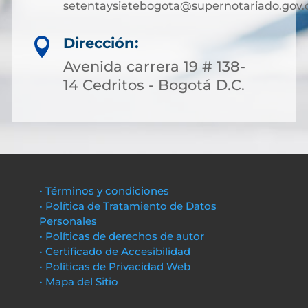
setentaysietebogota@supernotariado.gov.
Dirección:

Avenida carrera 19 # 138-
14 Cedritos - Bogotá D.C.
• Términos y condiciones
• Política de Tratamiento de Datos
Personales
• Políticas de derechos de autor
• Certificado de Accesibilidad
• Políticas de Privacidad Web
• Mapa del Sitio