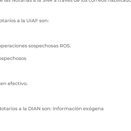
as Notarías a la SNR a través de los correos habilitados
tarios a la UIAF son:
operaciones sospechosas ROS.
sospechosos
en efectivo.
Notarios a la DIAN son: Información exógena