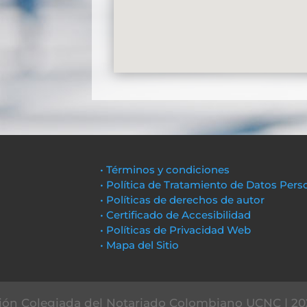
• Términos y condiciones
• Política de Tratamiento de Datos Pers
• Políticas de derechos de autor
• Certificado de Accesibilidad
• Políticas de Privacidad Web
• Mapa del Sitio
ón Colegiada del Notariado Colombiano UCNC | 20