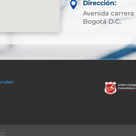
Dirección:

Avenida carrera 
Bogotá D.C.
onales
22