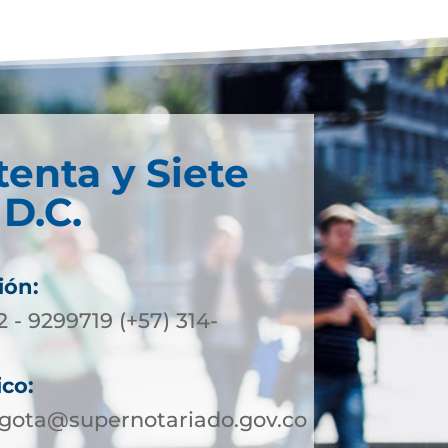
tenta y Siete
D.C.
ión:
2 - 9299719 (+57) 314-
ico:
ogota@supernotariado.gov.co