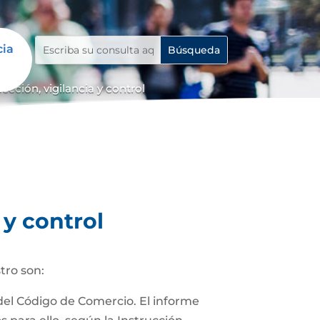
cia
cción, vigilancia y control
 y control
tro son:
 del Código de Comercio. El informe