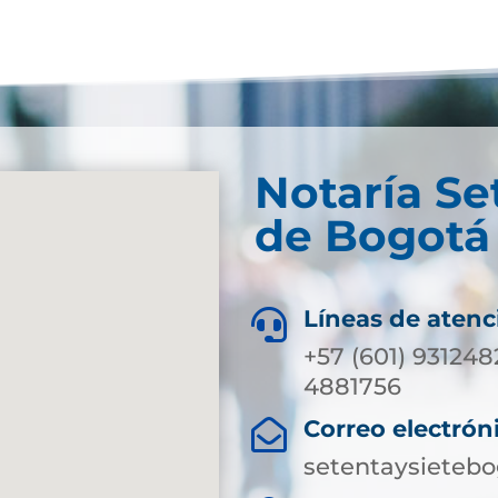
Notaría Se
de Bogotá 
Líneas de atenc

+57 (601) 931248
4881756
Correo electrón

setentaysieteb