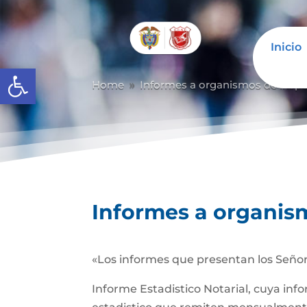
Inicio
Abrir barra de herramientas
Home
Informes a organismos de inspec
9
Informes a organism
«Los informes que presentan los Señor
Informe Estadistico Notarial, cuya inf