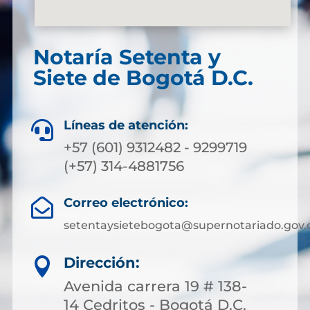
Notaría Setenta y
Siete de Bogotá D.C.
Líneas de atención:

+57 (601) 9312482 - 9299719
(+57) 314-4881756
Correo electrónico:

setentaysietebogota@supernotariado.gov.
Dirección:

Avenida carrera 19 # 138-
14 Cedritos - Bogotá D.C.