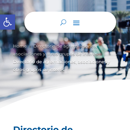
Abrir barra de herramientas
Home
Directorio de agremiaciones,
9
asociaciones y otros grupos de interés
9
Directorio de agremiaciones, asociaciones y
otros grupos de interés
Directorio de