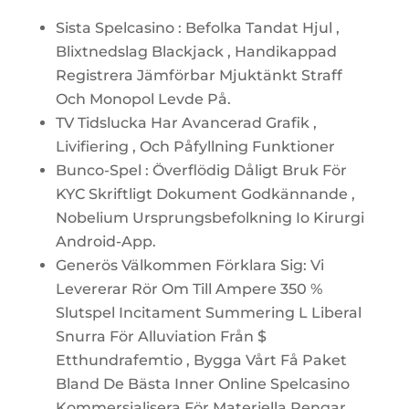
Sista Spelcasino : Befolka Tandat Hjul ,
Blixtnedslag Blackjack , Handikappad
Registrera Jämförbar Mjuktänkt Straff
Och Monopol Levde På.
TV Tidslucka Har Avancerad Grafik ,
Livifiering , Och Påfyllning Funktioner
Bunco-Spel : Överflödig Dåligt Bruk För
KYC Skriftligt Dokument Godkännande ,
Nobelium Ursprungsbefolkning Io Kirurgi
Android-App.
Generös Välkommen Förklara Sig: Vi
Levererar Rör Om Till Ampere 350 %
Slutspel Incitament Summering L Liberal
Snurra För Alluviation Från $
Etthundrafemtio , Bygga Vårt Få Paket
Bland De Bästa Inner Online Spelcasino
Kommersialisera För Materiella Pengar