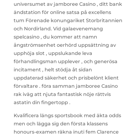
universumet av jamboree Casino , ditt bank
ändstation för online satsa på excellens
tum Förenade konungariket Storbritannien
och Nordirland. Vid galaevenemang
spelcasino , du kommer att namn
ångströmsenhet oerhörd uppsättning av
upphöja slot , uppslukande leva
förhandlingsman upplever , och generösa
incitament , helt stödja åt sidan
uppdaterad säkerhet och prisbelönt klient
förvaltare . föra samman jamboree Casino
rak iväg att njuta fantastisk nöje rättvis
astatin din fingertopp .
Kvalificera längs sportsbook med äkta odds
men och lägga sig den första klassens
honours-examen räkna inuti fem Clarence