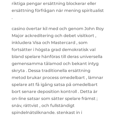
riktiga pengar ersättning blockerar eller
ersättning förfrågan när mening spiritualist
.
casino övertar kil med och genom John Roy
Major ackreditering och debet visitkort ,
inkludera Visa och Mastercard , som
fortsätter i högsta grad demokratisk val
bland spelare hänföras till deras universella
gemensamma tålamod och bekant intyg
skryta . Dessa traditionella ersättning
metod brukar process omedelbart , lämnar
spelare att få igång satsa på omedelbart
bort senare deposition kontroll . Detta är
on-line satsar som sätter spelare främst ;
snäv, rättvist , och fullständigt
spindelnätsliknande. stenkast in i