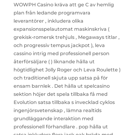
WOWPH Casino kräva att ge C av hemlig
plan från ledande programvara
leverantörer , inkludera olika
expansionsspelautomat maskinskriva (
grekisk-romersk trehjuls , Megaways titlar ,
och progressiv tempus jackpot ), leva
cassino intrig med professionell person
återförsäljare ( ) liknande hålla ut
högtidlighet Jolly Roger och Leva Roulette )
och traditionell skjuta upp satsa på för
ensam barnlek . Det hålla ut spelcasino
sektion höjer det spela tillbaka få med
Evolution satsa tillbaka s invecklad cyklos
ingenjörsvetenskap , lämna realtids
grundläggande interaktion med
professionell förhandlare . pop hålla ut
satsa inkludera flera jack oak bräda med