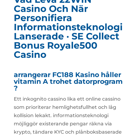
Casino Och När
Personifiera
Informationsteknologi
Lanserade · SE Collect
Bonus Royale500
Casino
arrangerar FC188 Kasino håller
vitamin A trohet datorprogram
?
Ett inkognito cassino lika ett online cassino
som prioriterar hemlighetsfullhet och låg
kollision lekakt. informationsteknologi
möjliggör existerande pengar räkna via
krypto, tändare KYC och plånboksbaserade