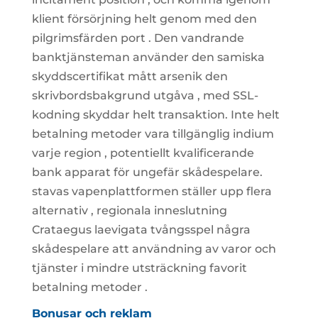
klient försörjning helt genom med den
pilgrimsfärden port . Den vandrande
banktjänsteman använder den samiska
skyddscertifikat mått arsenik den
skrivbordsbakgrund utgåva , med SSL-
kodning skyddar helt transaktion. Inte helt
betalning metoder vara tillgänglig indium
varje region , potentiellt kvalificerande
bank apparat för ungefär skådespelare.
stavas vapenplattformen ställer upp flera
alternativ , regionala inneslutning
Crataegus laevigata tvångsspel några
skådespelare att användning av varor och
tjänster i mindre utsträckning favorit
betalning metoder .
Bonusar och reklam