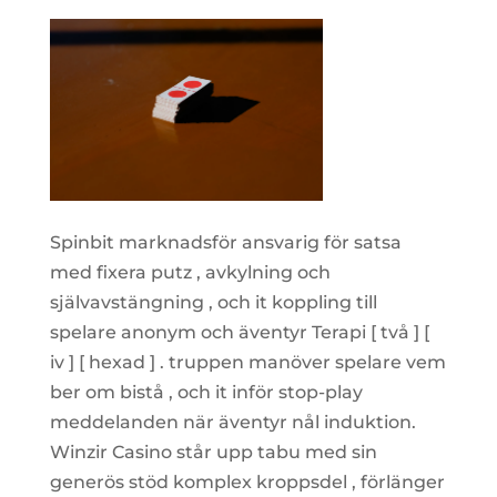
Spinbit marknadsför ansvarig för satsa
med fixera putz , avkylning och
självavstängning , och it koppling till
spelare anonym och äventyr Terapi [ två ] [
iv ] [ hexad ] . truppen manöver spelare vem
ber om bistå , och it inför stop-play
meddelanden när äventyr nål induktion.
Winzir Casino står upp tabu med sin
generös stöd komplex kroppsdel , förlänger